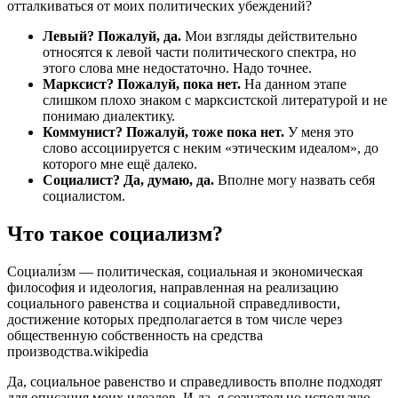
отталкиваться от моих политических убеждений?
Левый? Пожалуй, да.
Мои взгляды действительно
относятся к левой части политического спектра, но
этого слова мне недостаточно. Надо точнее.
Марксист? Пожалуй, пока нет.
На данном этапе
слишком плохо знаком с марксистской литературой и не
понимаю диалектику.
Коммунист? Пожалуй, тоже пока нет.
У меня это
слово ассоциируется с неким «этическим идеалом», до
которого мне ещё далеко.
Социалист? Да, думаю, да.
Вполне могу назвать себя
социалистом.
Что такое социализм?
Социали́зм — политическая, социальная и экономическая
философия и идеология, направленная на реализацию
социального равенства и социальной справедливости,
достижение которых предполагается в том числе через
общественную собственность на средства
производства.
wikipedia
Да, социальное равенство и справедливость вполне подходят
для описания моих идеалов. И да, я сознательно использую