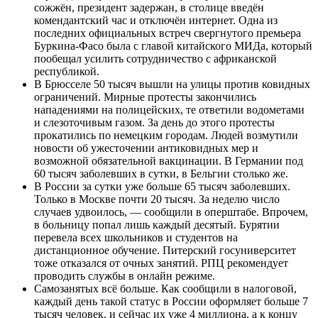
сожжён, президент задержан, в столице введён
комендантский час и отключён интернет. Одна из
последних официальных встреч свергнутого премьера
Буркина-Фасо была с главой китайского МИДа, который
пообещал усилить сотрудничество с африканской
республикой.
В Брюсселе 50 тысяч вышли на улицы против ковидных
ограничений. Мирные протесты закончились
нападениями на полицейских, те ответили водометами
и слезоточивым газом. За день до этого протесты
прокатились по немецким городам. Людей возмутили
новости об ужесточении антиковидных мер и
возможной обязательной вакцинации. В Германии под
60 тысяч заболевших в сутки, в Бельгии столько же.
В России за сутки уже больше 65 тысяч заболевших.
Только в Москве почти 20 тысяч. За неделю число
случаев удвоилось, — сообщили в оперштабе. Впрочем,
в больницу попал лишь каждый десятый. Бурятии
перевела всех школьников и студентов на
дистанционное обучение. Питерский госуниверситет
тоже отказался от очных занятий. РПЦ рекомендует
проводить службы в онлайн режиме.
Самозанятых всё больше. Как сообщили в налоговой,
каждый день такой статус в России оформляет больше 7
тысяч человек, и сейчас их уже 4 миллиона, а к концу