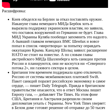
Расшифровка:
Киев обиделся на Берлин за отказ поставлять оружие.
Накануне глава немецкого МИДа Бербок хоть и
выразила поддержку украинским властям, но заявила,
что поставок вооружений из Германии не будет. Глава
МИД Украины Куляба пообещал запомнить это надолго.
А бывший главком немецких ВМС Шенбах и вовсе
попал в список «миротворца» за попытку оправдать
оккупацию Крыма. Канцлер Шольц заявил: расширение
НАТО не стоит на повестке. А по словам главы
австрийского МИДа Шалленберга хоть санкции против
России и планируются, они не коснутся ни «Северного
потока 2», ни газового сектора в целом.
Британия тем временем поддержала идею отключить
Россию от системы межбанковских платежей Swift.
Пакет санкций поразит российскую экономику в самое
сердце, — пишет Daily Telegraph. Правда в британском
правительстве опасаются, что в ответ Москва лишит
Европу газа, — добавляет The Times. На этом фоне
США, Британия и Австралия разрешили своим
дипломатам уехать с Украины. New York Times уверяет:
в Белом доме готовят решение об отправке до 50 тысяч