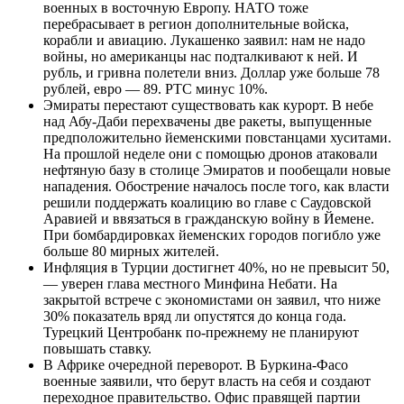
военных в восточную Европу. НАТО тоже
перебрасывает в регион дополнительные войска,
корабли и авиацию. Лукашенко заявил: нам не надо
войны, но американцы нас подталкивают к ней. И
рубль, и гривна полетели вниз. Доллар уже больше 78
рублей, евро — 89. РТС минус 10%.
Эмираты перестают существовать как курорт. В небе
над Абу-Даби перехвачены две ракеты, выпущенные
предположительно йеменскими повстанцами хуситами.
На прошлой неделе они с помощью дронов атаковали
нефтяную базу в столице Эмиратов и пообещали новые
нападения. Обострение началось после того, как власти
решили поддержать коалицию во главе с Саудовской
Аравией и ввязаться в гражданскую войну в Йемене.
При бомбардировках йеменских городов погибло уже
больше 80 мирных жителей.
Инфляция в Турции достигнет 40%, но не превысит 50,
— уверен глава местного Минфина Небати. На
закрытой встрече с экономистами он заявил, что ниже
30% показатель вряд ли опустятся до конца года.
Турецкий Центробанк по-прежнему не планируют
повышать ставку.
В Африке очередной переворот. В Буркина-Фасо
военные заявили, что берут власть на себя и создают
переходное правительство. Офис правящей партии