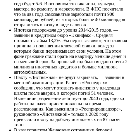
года будет 5-6. В основном это таксисты, курьеры,
мастера по ремонту и маркетологи. В ФНС посчитали,
что за два года самозанятые заработали почти 900
миллиардов рублей, из которых больше 40 миллиардов
отправилась в казну в виде налогов.
Ипотека подорожала до уровня 2014-2015 годов, —
заявили в кредитном бюро «Эквифакс». Средняя
стоимость займа 13,2%. Эксперты заявляют, что главная
причина в повышении ключевой ставки, вслед за
которым банки переписывают свои условия. На этом
фоне граждане стали брать на квартиру меньше денег и
на меньший срок. За прошлый год было выдано почти 2
миллиона ипотечных кредитов и больше миллиона
автомобильных.
Шахту «Листвяжная» не будут закрывать, — заявили в
местной администрации. Ранее в «Роснедрах»
сообщали, что могут отозвать лицензию у владельца
шахты после аварии, в которой погиб 51 человек.
Нынешние разрешение действует до 2040 года, однако
работы на шахте приостановлены на время
расследования. Как выяснили в «Росприроднадзоре»,
руководство «Листвяжной» только в 2020 году
превысило квоту на добычу ископаемых на 87 тысяч
тонн.
В казахстанском Жанаозене сотрудники буровой