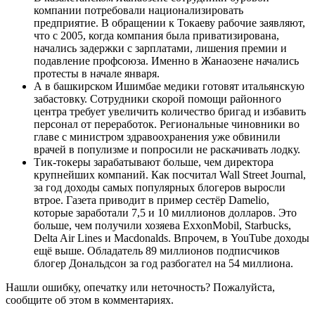
компании потребовали национализировать
предприятие. В обращении к Токаеву рабочие заявляют,
что с 2005, когда компания была приватизирована,
начались задержки с зарплатами, лишения премии и
подавление профсоюза. Именно в Жанаозене начались
протесты в начале января.
А в башкирском Ишимбае медики готовят итальянскую
забастовку. Сотрудники скорой помощи районного
центра требует увеличить количество бригад и избавить
персонал от переработок. Региональные чиновники во
главе с министром здравоохранения уже обвинили
врачей в популизме и попросили не раскачивать лодку.
Тик-токеры зарабатывают больше, чем директора
крупнейших компаний. Как посчитал Wall Street Journal,
за год доходы самых популярных блогеров выросли
втрое. Газета приводит в пример сестёр Damelio,
которые заработали 7,5 и 10 миллионов долларов. Это
больше, чем получили хозяева ExxonMobil, Starbucks,
Delta Air Lines и Macdonalds. Впрочем, в YouTube доходы
ещё выше. Обладатель 89 миллионов подписчиков
блогер Дональдсон за год разбогател на 54 миллиона.
Нашли ошибку, опечатку или неточность? Пожалуйста,
сообщите об этом в комментариях.