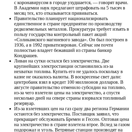
с коронавирусом в городе ухудшается, — говорят врачи.
В Академии наук предлагают штрафовать на 5 тысяч в
месяц тех, кто отказывается прививаться.
Правительство планирует национализировать
единственное в стране предприятие по производству
редкоземельных металлов. Прокуратура требует изъять в
пользу государства контрольный пакет акций
«Соликамского магниевого завода». Он был построен в
1936, а в 1992 приватизирован. Сейчас им почти
полностью владеет бежавший из страны банкир
Кондрашев.
Ливан на сутки остался без электричества. Две
крупнейших электростанции остановились из-за
нехватки топлива. Купить его не удалось поскольку в
казне не оказалось валюты. В воскресенье свет дали:
центробанк взял в кредит 100 миллионов долларов. В
августе правительство отменило субсидии на топливо,
из-за чего взлетели цены на электричество, а спустя
несколько дней на севере страны взорвался топливный
резервуар.
Из-за взлетевших цен на газ сразу два региона Германии
остаются без электричества. Поставщик заявил, что
прекращает обслуживать Бремен и Гессен. Оптовая цена
на электричество в стране взлетела втрое. Вслед за газом
подорожал и уголь. Ветряные станции производят на