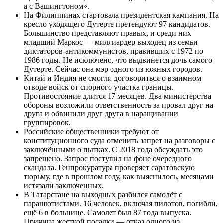
а с Вашингтоном».
На Филиппинах стартовала президентская кампания. На
кресло уходящего Дутерте претендуют 97 кандидатов.
Большинство представляют правых, и среди них
младший Маркос — миллиардер выходец из семьи
диктаторов-антикоммунистов, правивших с 1972 по
1986 годы. Не исключено, что выдвинется дочь самого
Дутерте. Сейчас она мэр одного из южных городов.
Китай и Индия не смогли договориться о взаимном
отводе войск от спорного участка границы.
Противостояние длится 17 месяцев. Два министерства
обороны возложили ответственность за провал друг на
друга и обвинили друг друга в наращивании
группировок.
Российские общественники требуют от
конституционного суда отменить запрет на разговоры с
заключёнными о пытках. С 2018 года обсуждать это
запрещено. Запрос поступил на фоне очередного
скандала. Генпрокуратура проверяет саратовскую
тюрьму, где в прошлом году, как выяснилось, месяцами
истязали заключенных.
В Татарстане на выходных разбился самолёт с
парашютистами. 16 человек, включая пилотов, погибли,
ещё 6 в больнице. Самолет был 87 года выпуска.
Причина жесткой посадки — отказ одного из