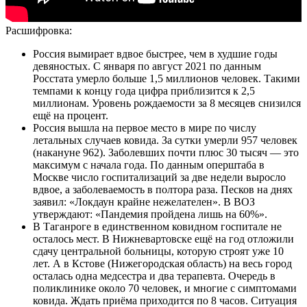
Расшифровка:
Россия вымирает вдвое быстрее, чем в худшие годы
девяностых. С января по август 2021 по данным
Росстата умерло больше 1,5 миллионов человек. Такими
темпами к концу года цифра приблизится к 2,5
миллионам. Уровень рождаемости за 8 месяцев снизился
ещё на процент.
Россия вышла на первое место в мире по числу
летальных случаев ковида. За сутки умерли 957 человек
(накануне 962). Заболевших почти плюс 30 тысяч — это
максимум с начала года. По данным оперштаба в
Москве число госпитализаций за две недели выросло
вдвое, а заболеваемость в полтора раза. Песков на днях
заявил: «Локдаун крайне нежелателен». В ВОЗ
утверждают: «Пандемия пройдена лишь на 60%».
В Таганроге в единственном ковидном госпитале не
осталось мест. В Нижневартовске ещё на год отложили
сдачу центральной больницы, которую строят уже 10
лет. А в Кстове (Нижегородская область) на весь город
осталась одна медсестра и два терапевта. Очередь в
поликлинике около 70 человек, и многие с симптомами
ковида. Ждать приёма приходится по 8 часов. Ситуация