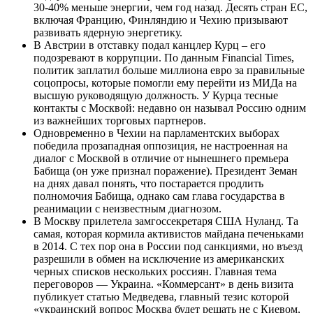
30-40% меньше энергии, чем год назад. Десять стран ЕС,
включая Францию, Финляндию и Чехию призывают
развивать ядерную энергетику.
В Австрии в отставку подал канцлер Курц – его
подозревают в коррупции. По данным Financial Times,
политик заплатил больше миллиона евро за правильные
соцопросы, которые помогли ему перейти из МИДа на
высшую руководящую должность. У Курца тесные
контакты с Москвой: недавно он называл Россию одним
из важнейших торговых партнеров.
Одновременно в Чехии на парламентских выборах
победила прозападная оппозиция, не настроенная на
диалог с Москвой в отличие от нынешнего премьера
Бабища (он уже признал поражение). Президент Земан
на днях давал понять, что постарается продлить
полномочия Бабища, однако сам глава государства в
реанимации с неизвестным диагнозом.
В Москву прилетела замгоссекретаря США Нуланд. Та
самая, которая кормила активистов майдана печеньками
в 2014. С тех пор она в России под санкциями, но въезд
разрешили в обмен на исключение из американских
черных списков нескольких россиян. Главная тема
переговоров — Украина. «Коммерсант» в день визита
публикует статью Медведева, главный тезис которой
«украинский вопрос Москва будет решать не с Киевом,