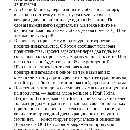
двигателей.
А в Сочи Майбах, перевозивший Собчак в аэропорт,
выехал на встречку и столкнулся с Фольксваген, в
котором двое погибли и еще один в больнице. По
словам выжившего водителя, из Майбаха никто не
вышел на помощь, а сама Собчак уехала с места ДТП не
дождавшись скорой.
В школьную программу вводят уроки творческого
предпринимательства. Об этом сообщает телеграм
правительства. Проект заработает через два года, как
составная часть программы «придумано в России». Под
него по стране будет создано 85 арт резиденций.
Школьники смогут стать творческими
предпринимателями в одной из так называемых
креативных индустрий: среди них архитектура, ремёсла,
дизайн, разработка игр и приложений, пресса и реклама.
Население Земли должно смириться с высокими ценами
на продукты, — заявил глава концерна Kraft Heinz
Патрисио. В интервью «Би-Би-Си» он заявил, что цены
только продолжат расти из-за ковида, сбоев в поставках
и роста цен на энергию. Население планеты растет, а
количество пригодной для выращивания продуктов
земли нет, — констатирует португальский бизнесмен.
По данным ООН в годовом выражении продукты
подорожали на треть, и это рекорд за 10 лет.