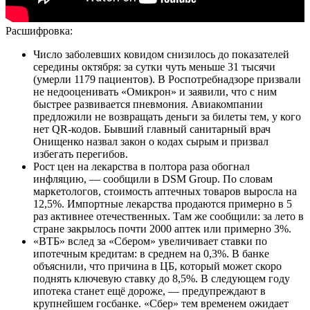
Расшифровка:
Число заболевших ковидом снизилось до показателей
середины октября: за сутки чуть меньше 31 тысячи
(умерли 1179 пациентов). В Роспотребнадзоре призвали
не недооценивать «Омикрон» и заявили, что с ним
быстрее развивается пневмония. Авиакомпании
предложили не возвращать деньги за билеты тем, у кого
нет QR-кодов. Бывший главный санитарный врач
Онищенко назвал закон о кодах сырым и призвал
избегать перегибов.
Рост цен на лекарства в полтора раза обогнал
инфляцию, — сообщили в DSM Group. По словам
маркетологов, стоимость аптечных товаров выросла на
12,5%. Импортные лекарства продаются примерно в 5
раз активнее отечественных. Там же сообщили: за лето в
стране закрылось почти 2000 аптек или примерно 3%.
«ВТБ» вслед за «Сбером» увеличивает ставки по
ипотечным кредитам: в среднем на 0,3%. В банке
объяснили, что причина в ЦБ, который может скоро
поднять ключевую ставку до 8,5%. В следующем году
ипотека станет ещё дороже, — предупреждают в
крупнейшем госбанке. «Сбер» тем временем ожидает