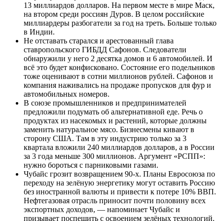
13 миллиардов долларов. На первом месте в мире Маск,
на втором среди россиян Дуров. В целом российские
миллиардеры разбогатели за год на треть. Больше только
в Индии.
Не отставать старался и арестованный глава
ставропольского ГИБДД Сафонов. Следователи
обнаружили у него 2 десятка домов и 6 автомобилей. И
всё это будет конфисковано. Состояние его подельников
тоже оценивают в сотни миллионов рублей. Сафонов и
компания наживались на продаже пропусков для фур и
автомобильных номеров.
В союзе промышленников и предпринимателей
предложили подумать об альтернативной еде. Речь о
продуктах из насекомых и растений, которые должны
заменить натуральное мясо. Бизнесмены кивают в
сторону США. Там в эту индустрию только за 3
квартала вложили 240 миллиардов долларов, а в России
за 3 года меньше 300 миллионов. Аргумент «РСПП»:
нужно бороться с парниковыми газами.
Чубайс грозит возвращением 90-х. Планы Евросоюза по
переходу на зелёную энергетику могут оставить Россию
без иностранной валюты и привести к потере 10% ВВП.
Нефтегазовая отрасль приносит почти половину всех
экспортных доходов, — напоминает Чубайс и
призывает поспешить с освоением зелёных технологий.