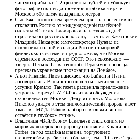
чистую прибыль в 1,2 триллиона рублей и публикует
фотографию почти достроенной штаб-квартиры в
Москве в 600 тысяч квадратных метров.
Сын Бжезинского тем временем призвал превентивно
отключить Россию от международной платёжной
системы «Свифт». Блокировка на несколько дней
отрезвила бы российские власти, — считает Бжезинский
Младший. Накануне замгоссекретаря Нуланд не
исключила полной изоляции России от мировой
финансовой системы и предположила, что Москва
стремится к воссозданию СССР. Это невозможно, —
заверил Песков. Глава генштаба Герасимов пообещал
пресекать украинские провокации на Донбасе.
А вот Financial Times намекает, что Байден и Путин
договорились: Вашингтон пошел на значительные
уступки Кремлю. Так газета расценила предложение
устроить встречу НАТО-Россия для обсуждения
озабоченностей Москвы. Депутат и внук Молотова
Никонов увидел в этом дипломатический прорыв, а вот
замглавы МИДа Рябков наоборот: визовый вопрос
остаётся в глубоком тупике.
Владелица «Вайлберис» Бакальчук стала одним из
мировых лидеров по приросту состояния. Как пишет
Forbes, за год хозяйка магазина, торгующего
ширпотребом, разбогатела больше, чем в 10 раз: с 1 до