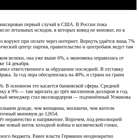
афиксирован первый случай в США. В России пока
исло летальных исходов, в которых ковид не виноват, но к
го воруют при оплате через интернет. Вернуть удаётся лишь 7%
ический центр: партия, правительство и центробанк ведут там
ком велики, она уже выше 6%, а экономика оправилась от
же 14 декабря.
ачил ответственного за обрушение последней. В отставку
рака. За год лира обесценилась на 40%, и страна на грани
. В основном это касается банковской сферы. Средний
вку в 9% — там зарплата до трёх миллионов долларов в год.
аёмный менеджер стал миллиардером — подчинённый Усманова
 большем доходе, чем женщины, москвичи, чем жители
иточный минимум до 12654.
ёт неравенство и напряжение. Впрочем, под революцией
кже новый виток холодной войны и космической гонки,
ного бюджета. Ранее власти Германии неоднократно