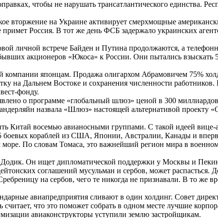
оправках, чтобы не нарушать трансатлантического единства. Ре
ское вторжение на Украине активирует смерхмощные американск
ие примет Россия. В тот же день ФСБ задержало украинских аген
ой личной встрече Байден и Путина продолжаются, а телефонны
 бывших акционеров «Юкоса» к России. Они пытались взыскать 
й компании японцам. Продажа олигархом Абрамовичем 75% холди
отку на Дальнем Востоке и сохранения численности работников.
вест-фонду.
влено о программе «глобальный шлюз» ценой в 300 миллиардов
андерляйн назвала «Шлюз» настоящей альтернативой проекту «
 Китай восемью авианосными группами. С такой идеей вице-а
5 боевых кораблей из США, Японии, Австралии, Канады и впе
море. По словам Томаса, это важнейший регион мира в военном
 Додик. Он ищет дипломатической поддержки у Москвы и Пекин
йтонских соглашений мусульман и сербов, может распасться. Де
 Сребреницу на сербов, чего те никогда не признавали. В то же
ендарные авиапредприятия сливают в один холдинг. Совет дире
 считает, что это поможет собрать в одном месте лучшие корпо
тимизации авиаконструкторы уступили землю застройщикам.