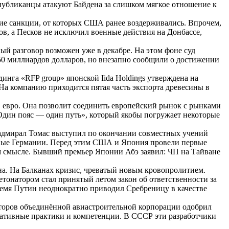
спубликанцы атакуют Байдена за слишком мягкое отношение к
ие санкции, от которых США ранее воздерживались. Впрочем,
тов, а Песков не исключил военные действия на Донбассе,
й разговор возможен уже в декабре. На этом фоне суд
50 миллиардов долларов, но внезапно сообщили о достижении
нга «RFP group» японской Iida Holdings утверждена на
 На компанию приходится пятая часть экспорта древесины в
 евро. Она позволит соединить европейский рынок с рынками
Один пояс — один путь», который якобы погружает некоторые
дмирал Томас выступил по окончании совместных учений
рвые Германии. Перед этим США и Япония провели первые
 смысле. Бывший премьер Японии Абэ заявил: ЧП на Тайване
а. На Балканах кризис, чреватый новым кровопролитием.
тонатором стал принятый летом закон об ответственности за
 время Путин неоднократно приводил Сребреницу в качестве
кторов объединённой авиастроительной корпорации одобрил
ративные практики и компетенции. В СССР эти разработчики