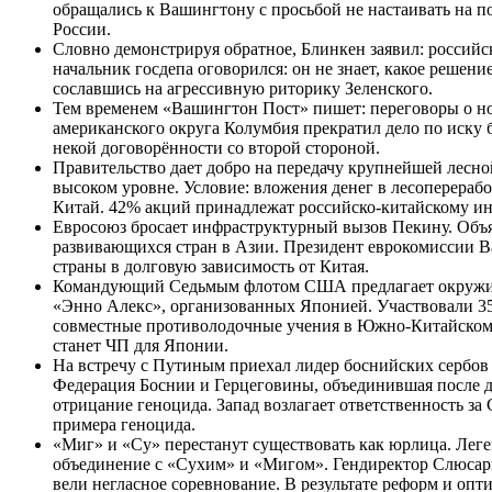
обращались к Вашингтону с просьбой не настаивать на п
России.
Словно демонстрируя обратное, Блинкен заявил: россий
начальник госдепа оговорился: он не знает, какое решен
сославшись на агрессивную риторику Зеленского.
Тем временем «Вашингтон Пост» пишет: переговоры о нов
американского округа Колумбия прекратил дело по иску
некой договорённости со второй стороной.
Правительство дает добро на передачу крупнейшей лесно
высоком уровне. Условие: вложения денег в лесоперераб
Китай. 42% акций принадлежат российско-китайскому ин
Евросоюз бросает инфраструктурный вызов Пекину. Объя
развивающихся стран в Азии. Президент еврокомиссии В
страны в долговую зависимость от Китая.
Командующий Седьмым флотом США предлагает окружить
«Энно Алекс», организованных Японией. Участвовали 3
совместные противолодочные учения в Южно-Китайском 
станет ЧП для Японии.
На встречу с Путиным приехал лидер боснийских сербов
Федерация Боснии и Герцеговины, объединившая после де
отрицание геноцида. Запад возлагает ответственность за
примера геноцида.
«Миг» и «Су» перестанут существовать как юрлица. Лег
объединение с «Сухим» и «Мигом». Гендиректор Слюсарь
вели негласное соревнование. В результате реформ и оп