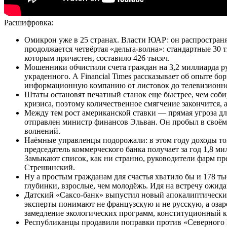
Расшифровка:
Омикрон уже в 25 странах. Власти ЮАР: он распространя
продолжается четвёртая «дельта-волна»: стандартные 30 
которым причастен, составило 426 тысяч.
Мошенники обчистили счета граждан на 3,2 миллиарда руб
украденного. А Financial Times рассказывает об опыте б
информационную компанию от листовок до телевизионно
Штаты остановят печатный станок еще быстрее, чем соби
кризиса, поэтому количественное смягчение закончится, а
Между тем рост американской ставки — прямая угроза дл
отправлен министр финансов Эльван. Он пробыл в своём кр
волнений.
Наёмные управленцы подорожали: в этом году доходы то
председатель коммерческого банка получает за год 1,8 м
Замыкают список, как ни странно, руководители фарм п
Стрешинский.
Ну а простым гражданам для счастья хватило бы и 178 т
глубинки, взрослые, чем молодёжь. Идя на встречу ожи
Датский «Саксо-банк» выпустил новый апокалиптический
эксперты понимают не французскую и не русскую, а озар
замедление экологических программ, конституционный 
Республиканцы продавили поправки против «Северного П