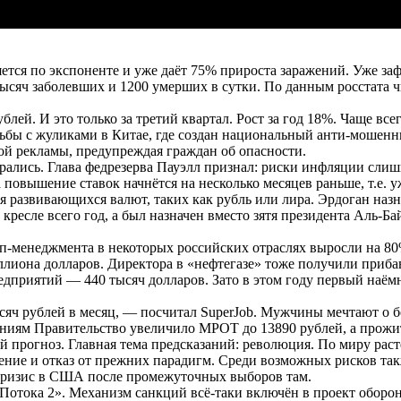
ется по экспоненте и уже даёт 75% прироста заражений. Уже з
тысяч заболевших и 1200 умерших в сутки. По данным росстата ч
лей. И это только за третий квартал. Рост за год 18%. Чаще все
орьбы с жуликами в Китае, где создан национальный анти-мошенн
й рекламы, предупреждая граждан об опасности.
рались. Глава федрезерва Пауэлл признал: риски инфляции слиш
 повышение ставок начнётся на несколько месяцев раньше, т.е. у
я развивающихся валют, таких как рубль или лира. Эрдоган назн
есле всего год, а был назначен вместо зятя президента Аль-Бай
п-менеджмента в некоторых российских отраслях выросли на 80%
иллиона долларов. Директора в «нефтегазе» тоже получили приба
редприятий — 440 тысяч долларов. Зато в этом году первый н
ысяч рублей в месяц, — посчитал SuperJob. Мужчины мечтают о
даниям Правительство увеличило МРОТ до 13890 рублей, а прож
 прогноз. Главная тема предсказаний: революция. По миру раст
ение и отказ от прежних парадигм. Среди возможных рисков та
кризис в США после промежуточных выборов там.
отока 2». Механизм санкций всё-таки включён в проект оборон