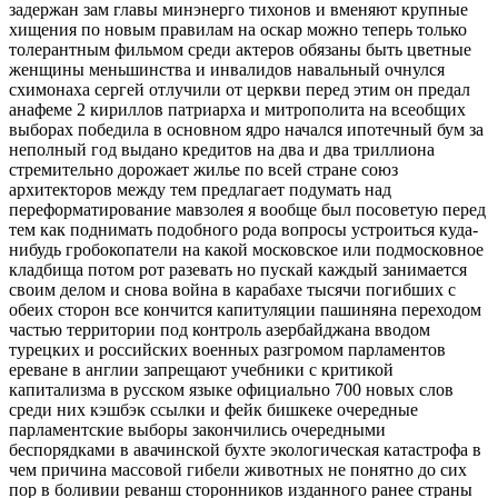
задержан зам главы минэнерго тихонов и вменяют крупные
хищения по новым правилам на оскар можно теперь только
толерантным фильмом среди актеров обязаны быть цветные
женщины меньшинства и инвалидов навальный очнулся
схимонаха сергей отлучили от церкви перед этим он предал
анафеме 2 кириллов патриарха и митрополита на всеобщих
выборах победила в основном ядро начался ипотечный бум за
неполный год выдано кредитов на два и два триллиона
стремительно дорожает жилье по всей стране союз
архитекторов между тем предлагает подумать над
переформатирование мавзолея я вообще был посоветую перед
тем как поднимать подобного рода вопросы устроиться куда-
нибудь гробокопатели на какой московское или подмосковное
кладбища потом рот разевать но пускай каждый занимается
своим делом и снова война в карабахе тысячи погибших с
обеих сторон все кончится капитуляции пашиняна переходом
частью территории под контроль азербайджана вводом
турецких и российских военных разгромом парламентов
ереване в англии запрещают учебники с критикой
капитализма в русском языке официально 700 новых слов
среди них кэшбэк ссылки и фейк бишкеке очередные
парламентские выборы закончились очередными
беспорядками в авачинской бухте экологическая катастрофа в
чем причина массовой гибели животных не понятно до сих
пор в боливии реванш сторонников изданного ранее страны