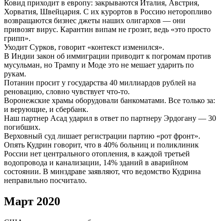
Ковид приходит в европу: закрываются Италия, Австрия,
Хорватия, Швейцария. С их курортов в Россию неторопливо
возвращаются бизнес джеты наших олигархов — они
привозят вирус. Карантин випам не грозит, ведь «это просто
грипп».
Уходит Сурков, говорит «контекст изменился».
В Индии закон об иммиграции приводит к погромам против
мусульман, но Трампу и Моде это не мешает ударить по
рукам.
Потанин просит у государства 40 миллиардов рублей на
реновацию, словно чувствует что-то.
Воронежские храмы оборудовали банкоматами. Все только за:
и верующие, и сбербанк.
Наш партнер Асад ударил в ответ по партнеру Эрдогану — 30
погибших.
Верховный суд лишает регистрации партию «рот фронт».
Опять Кудрин говорит, что в 40% больниц и поликлиник
России нет центрального отопления, в каждой третьей
водопровода и канализации, 14% зданий в аварийном
состоянии. В минздраве заявляют, что ведомство Кудрина
неправильно посчитало.
Март 2020