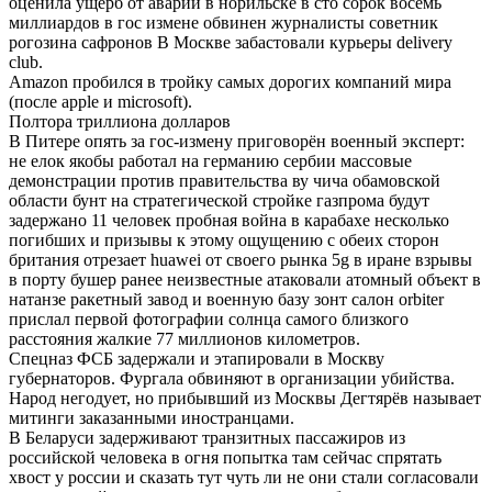
оценила ущерб от аварии в норильске в сто сорок восемь
миллиардов в гос измене обвинен журналисты советник
рогозина сафронов В Москве забастовали курьеры delivery
club.
Amazon пробился в тройку самых дорогих компаний мира
(после apple и microsoft).
Полтора триллиона долларов
В Питере опять за гос-измену приговорён военный эксперт:
не елок якобы работал на германию сербии массовые
демонстрации против правительства ву чича обамовской
области бунт на стратегической стройке газпрома будут
задержано 11 человек пробная война в карабахе несколько
погибших и призывы к этому ощущению с обеих сторон
британия отрезает huawei от своего рынка 5g в иране взрывы
в порту бушер ранее неизвестные атаковали атомный объект в
натанзе ракетный завод и военную базу зонт салон orbiter
прислал первой фотографии солнца самого близкого
расстояния жалкие 77 миллионов километров.
Спецназ ФСБ задержали и этапировали в Москву
губернаторов. Фургала обвиняют в организации убийства.
Народ негодует, но прибывший из Москвы Дегтярёв называет
митинги заказанными иностранцами.
В Беларуси задерживают транзитных пассажиров из
российской человека в огня попытка там сейчас спрятать
хвост у россии и сказать тут чуть ли не они стали согласовали