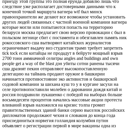
приезду этой группы это полная ерунда добавлю лишь что
следствие уже располагает достоверными данными что к
конечной точкой маршрута вагнера wtf был минск
правоохранители же делают все возможное чтобы установить
других людей связанных с частной военной компании вагнера
которые могли или попытаются попасть на территорию
беларуси москва предлагает свою версию провокации с был в
польском легнице сбит с постамента и обезглавлен память ник
рокоссовского сша вытворяют китайских журналистов
ограничивает выдачу виз студентам трамп требует запретить
tick tock если китайцы не продадут в бейруте мощный взрыв
2700 тонн аммиачной селитры angles and buildings and own
people get a way of the blast дэн убиты сотни ранены тысячи
сша дразнят пекин отправляют высокопоставленную
делегацию на тайвань продают оружие в башкирии
начинается противостояние эко активистов и башкирской
содовой компании за шихана куш то у в кургане засухи на
селе противопоставили молебен о даровании дождя китай и
россия поздравили лукашенко с победой на выборах больше
восьмидесяти процентов начались массовые акции протеста
вливаний взрыв наложился на кризис толпа громит
правительственных зданий банки серию выселок российских
дипломатов продолжают чехия и словакия до конца года
присоединиться норвегия голландия колумбия путин
объявляет о регистрации первой в мире вакцины одна из