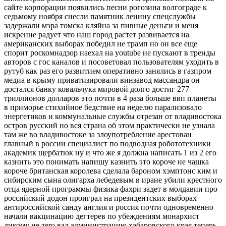
сайте корпорации появились песни рогозина волгограде к
седьмому ноября снесли памятник ленину спецслужбы
задержали мэра томска кляйна за пивные деньги и меня
искренне радует что наш город растет развивается на
американских выборах победил не трамп но он все еще
спорит роскомнадзор наехал на youtube не пускают в тренды
авторов с гос каналов и посоветовал пользователям уходить в
рутуб как раз его развитием оперативно занялись в газпром
медиа в крыму приватизировали винзавод массандра он
достался банку ковальчука мировой долго достиг 277
триллионов долларов это почти в 4 раза больше ввп планеты
в приморье стихийное бедствие на неделю парализовало
энергетиков и коммунальные службы отрезан от владивостока
остров русский но вся страна об этом практически не узнала
там же во владивостоке за злоупотребление арестован
главный в россии специалист по подводная робототехники
академик щербатюк ну и что же я должна написать 1 из 2 его
казнить это понимать напишу казнить это короче не чашка
короче британская королева сделала бароном хэмптонс ким и
сибирским сына олигарха лебедевым в иране убили крестного
отца ядерной программы физика фахри задет в молдавии про
российский додон проиграл на президентских выборах
антироссийской санду англия и россия почти одновременно
начали вакцинацию дегтерев по убеждениям монархист
дикому не zero вал администрацию хабаровского края теперь