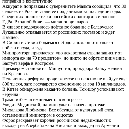
поправки в конституцию.
Аккурат к поправкам о суверенитете Мальта сообщила, что 30
человек из России стали ее подданными за последние годы.
Среди них полные тезки российских олигархов и членов
ЕдРа. Входной билет — миллион долларов.
В январе продолжилось нефтяное бодание с Беларусью:
Лукашенко отказывается от российских поставок и ждет
Пампео.
В Сирии и Ливии бодаемся с Эрдоганом: он отправляет
войска и туда, и туда.
Минпромторг признается: «по лекарствам страна зависит от
импорта аж на 70 процентов», но никто не обратит внимание.
Бастует верфь в Костроме.
Премьером становится Мишустин, прокурора Чайку меняют
на Краснова.
Пенсионная реформа продолжается: на пенсию не выйдут еще
800 тысяч, зато государство сэкономило за год 18 миллиардов.
В Китае обнаружена какая-то болезнь. Ток-шоу успокаивают:
«ерунда».
Трамп избежал импичмента в конгрессе.
Уходит Мединский, на минкульт назначена протеже
Михалкова Любимова. Все обсуждают культурный след,
оставленный министром в соцсетях.
Форбс раскрывает королей российской недвижимости:
выходец из Азербайджана Нисанов и выходец из Армении