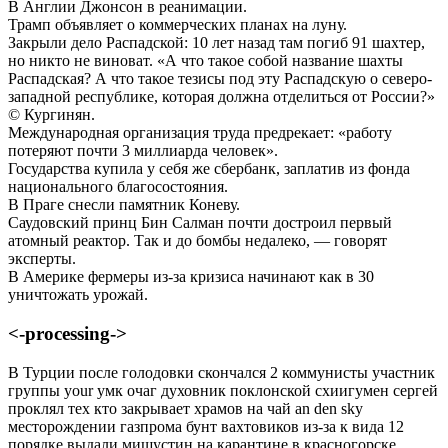
В Англии Джонсон в реанимации.
Трамп объявляет о коммерческих планах на луну.
Закрыли дело Распадской: 10 лет назад там погиб 91 шахтер,
но никто не виноват. «А что такое собой название шахты
Распадская? А что такое тезисы под эту Распадскую о северо-
западной республике, которая должна отделиться от России?»
© Кургинян.
Международная организация труда предрекает: «работу
потеряют почти 3 миллиарда человек».
Государства купила у себя же сбербанк, заплатив из фонда
национального благосостояния.
В Праге снесли памятник Коневу.
Саудовский принц Бин Салман почти достроил первый
атомный реактор. Так и до бомбы недалеко, — говорят
эксперты.
В Америке фермеры из-за кризиса начинают как в 30
уничтожать урожай.
<-processing->
В Турции после голодовки скончался 2 коммунисты участник
группы your умк очаг духовник поклонской схиигумен сергей
проклял тех кто закрывает храмов на чай an den sky
месторождении газпрома бунт вахтовиков из-за к вида 12
порядке выдали мишустин на карантине в красногорске