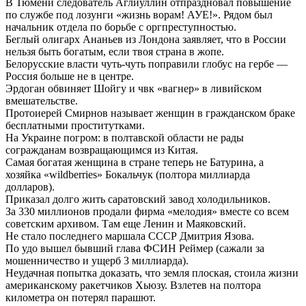
В Тюмени следователь Аглиуллин отпраздновал повышение
по службе под лозунги «жизнь ворам! АУЕ!». Рядом был
начальник отдела по борьбе с оргпреступностью.
Беглый олигарх Ананьев из Лондона заявляет, что в России
нельзя быть богатым, если твоя страна в жопе.
Белорусские власти чуть-чуть поправили глобус на гербе —
Россия больше не в центре.
Эрдоган обвиняет Шойгу и чвк «вагнер» в ливийском
вмешательстве.
Протоиерей Смирнов называет женщин в гражданском браке
бесплатными проститутками.
На Украине погром: в полтавской области не рады
согражданам возвращающимся из Китая.
Самая богатая женщина в стране теперь не Батурина, а
хозяйка «wildberries» Бокальчук (полтора миллиарда
долларов).
Приказал долго жить саратовский завод холодильников.
За 330 миллионов продали фирма «мелодия» вместе со всем
советским архивом. Там еще Ленин и Маяковский.
Не стало последнего маршала СССР Дмитрия Язова.
По удо вышел бывший глава ФСИН Реймер (сажали за
мошенничество и ущерб 3 миллиарда).
Неудачная попытка доказать, что земля плоская, стоила жизни
американскому ракетчиков Хьюзу. Взлетев на полтора
километра он потерял парашют.