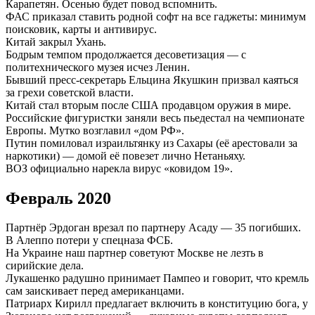
Карапетян. Осенью будет повод вспомнить.
ФАС приказал ставить родной софт на все гаджеты: минимум
поисковик, карты и антивирус.
Китай закрыл Ухань.
Бодрым темпом продолжается десоветизация — с
политехнического музея исчез Ленин.
Бывший пресс-секретарь Ельцина Якушкин призвал каяться
за грехи советской власти.
Китай стал вторым после США продавцом оружия в мире.
Российские фигуристки заняли весь пьедестал на чемпионате
Европы. Мутко возглавил «дом РФ».
Путин помиловал израильтянку из Сахары (её арестовали за
наркотики) — домой её повезет лично Нетаньяху.
ВОЗ официально нарекла вирус «ковидом 19».
Февраль 2020
Партнёр Эрдоган врезал по партнеру Асаду — 35 погибших.
В Алеппо потери у спецназа ФСБ.
На Украине наш партнер советуют Москве не лезть в
сирийские дела.
Лукашенко радушно принимает Пампео и говорит, что кремль
сам заискивает перед американцами.
Патриарх Кирилл предлагает включить в конституцию бога, у