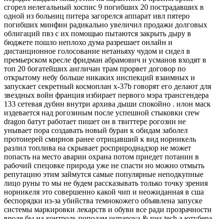
сгорел нелегальный хоспис 9 погибших 20 пострадавших в
одной из больниц питера загорелся аппарат ивл пятеро
погибших минфин радикально увеличил продажи долговых
облигаций пвз с их помощью пытаются закрыть дыру в
бюджете пошло неплохо дума разрешает онлайн и
дистанционное голосование нетаньяху чудом и сидел в
премьерском кресле фридман абрамович и усманов входят в
топ 20 богатейших англичан трам прорвет договор по
открытому небу больше никаких инспекций взаимных и
запускает секретный космоплан x-37b говорят его делают для
звездных войн франция избирает первого мэра трансгендера
133 сетевая дубин внутри архива дыши спокойно . илон маск
издевается над рогозиным после успешной стыковки crew
dragon батут работает пишет он в твиттере рогозин не
унывает пора создавать новый буран к обидам заболел
протоиерей смирнов ранее отрицавший к вид норникель
разлил топлива на скрывает росприроднадзор не может
попасть на место аварии охрана потом приедет потанин в
рабочий спецовке природа уже не спасти но можно отмыть
репутацию этим займутся самые популярные неподкупные
лицо руны то мы не будем рассказывать только точку зрения
норникеля это совершенно какой чип и неожиданная в сша
беспорядки из-за убийства темнокожего объявлена запуске
системы маркировки лекарств и обуви все ради прозрачности
вроде бы на контроль пополам usmanova & ross tech а ютубера