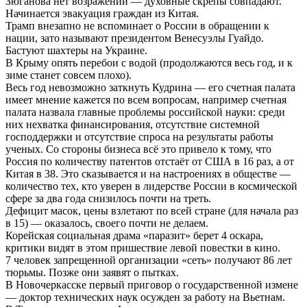
Зюганова нет возражений — духовные скрепы совпадают.
Начинается эвакуация граждан из Китая.
Трамп внезапно не вспоминает о России в обращении к
нации, зато называют президентом Венесуэлы Гуайдо.
Бастуют шахтеры на Украине.
В Крыму опять перебои с водой (продолжаются весь год, и к
зиме станет совсем плохо).
Весь год невозможно заткнуть Кудрина — его счетная палата
имеет мнение кажется по всем вопросам, например счетная
палата назвала главные проблемы российской науки: среди
них нехватка финансирования, отсутствие системной
господдержки и отсутствие спроса на результаты работы
ученых. Со стороны бизнеса всё это привело к тому, что
Россия по количеству патентов отстаёт от США в 16 раз, а от
Китая в 38. Это сказывается и на настроениях в обществе —
количество тех, кто уверен в лидерстве России в космической
сфере за два года снизилось почти на треть.
Дефицит масок, цены взлетают по всей стране (для начала раз
в 15) — оказалось, своего почти не делаем.
Корейская социальная драма «паразит» берет 4 оскара,
критики видят в этом пришествие левой повестки в кино.
7 человек запрещенной организации «сеть» получают 86 лет
тюрьмы. Позже они заявят о пытках.
В Новочеркасске первый приговор о государственной измене
— доктор технических наук осужден за работу на Вьетнам.