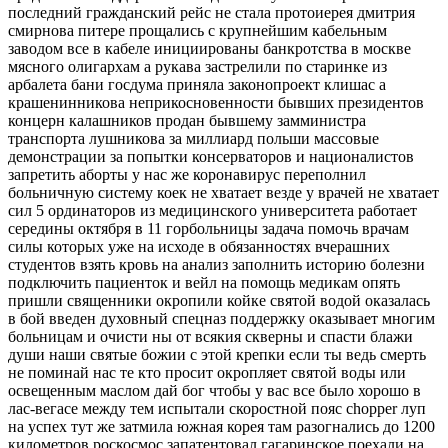
последний гражданский рейс не стала протоиерея дмитрия
смирнова питере прощались с крупнейшим кабельным
заводом все в кабеле инициированы банкротства в москве
мясного олигархам а рукава застрелили по старинке из
арбалета бани госдума приняла законопроект клишас а
крашенинникова неприкосновенности бывших президентов
концерн калашников продан бывшему замминистра
транспорта лушникова за миллиард польши массовые
демонстрации за попытки консерваторов и националистов
запретить аборты у нас же коронавирус переполнил
больничную систему коек не хватает везде у врачей не хватает
сил 5 ординаторов из медицинского университета работает
середины октября в 11 горбольницы задача помочь врачам
силы которых уже на исходе в обязанностях вчерашних
студентов взять кровь на анализ заполнить историю болезни
подключить пациенток и вейл на помощь медикам опять
пришли священники окропили койке святой водой оказалась
в бой введен духовный спецназ поддержку оказывает многим
больницам и очисти ны от всякия скверны и спасти блажи
души наши святые божии с этой крепки если ты ведь смерть
не поминай нас те кто просит окропляет святой воды или
освещенным маслом дай бог чтобы у вас все было хорошо в
лас-вегасе между тем испытали скоростной пояс chopper луп
на успех тут же затмила южная корея там разогнались до 1200
километров роскосмос запатентовал гагаринское поехали на