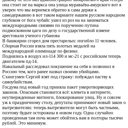
она стоит не на маркса она улица муравьёва-амурского вот я
уверен что мы вернемся обратно к сама держи к
самодержавию в вот таком варианте нашем русском народном
глубоком от бога чубайс ушел из роз на на заниматься
международными связями по поручению путина
подмосковном цаги по делу о государственной измене
арестовали ученого губанова
В башкирии сгорел дом престарелых: погибло 11 человек.
Сборная России взяла пять золотых медалей на
международной олимпиаде по физике.
Поднялись в воздух ил-114 300 и мс-21 с российским теперь
двигателем пд-14.
Навальный расследовал покушение на себя и позвонил в
Россию тем, кого ранее назвал своими убийцами.
Схиигумен Сергий взят под стражу: побуждал паству к
самоубийствам.
Госдума под новый год приняла пакет умиротворяющих
законов. Опасным становится всё: клевета в интернете,
неутвержденные митинги, блокирование улиц. Ну и совсем
уж к праздничному столу, депутаты принимают новый закон о
вытрезвителях: теперь вытрезвители могут быть частными,
поэтому будьте осторожны в новом году. Одна случайно
проведенная там ночь может обойтись вам в полторы тысячи
рублей. Это минимум.