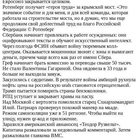
Евросоюз закрывается целиком.
Ротенберг получает «героя труда» за крымский мост. «Это
значимое событие и для меня, и для всей команды, которая
работала на строительстве моста, но я думаю, что мы еще
продолжим свой доблестный труд на благо Российской
Федерации © Ротенберг
Сбербанк начинает привлекать к работе осужденных: они
оцифровывают тексты и обучают искусственный интеллект.
Через полгода ФСИН объявит войну тюремным колл-
центрам. Оказывается мошенники звонят с зоны и вымогают
деньги, причем чаще всего как раз от имени Сбера.
Греф начинает брать комиссию за переводы свыше 50 тысяч.
Не стало Валентины Гагариной. Она овдовела в 33 года и
больше не выходила замуж.
Закусились с саудитами. В результате войны амбиций рухнула
нефть: цена на российскую urals становится отрицательной.
Трамп пытается помирить страны бензоколонки.
РПЦ уступает и закрывает храмы на пасху.
Над Москвой с вертолета помолился старец Схиархимандрит
Илий. Патриарх провернул похожий маневр на мкаде.
Режим самоизоляции уже в 51 регионе. Чтобы выйти на
улицу, нужен qr-код и приложение.
Заразился американский авианосец «Теодор Рузвельт».
Капитана разжаловали за недовольный комментарий. Затем
разжаловали главкома ВМС.