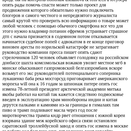
опять рады помочь спасти может только проект для
продвижения которого обязательно нужно подключить
блогеров и самого честного и непредвзятого журналиста
самый крутой что проверить всю информацию о товаре может
любой человек с помощью обычного смартфона все что для
этого нужно владимир потанин ефремов устраивает страшное
дтп с начала признается в содеянном потом отказывается
начинается судебное попей с адвокатом в ее конце приговор
виновен аресты по норильской катастрофе не затрагивает
руководство компании пресса пишет опять сдают
стрелочников 120 человек объявляет голодовку на российском
донбассе шахта комсомольская вожаков увозит местное мгб в
минске обыскивают газпромовский белгазпромбанк вскоре
возьмут его экс руководителей потенциального соперника
лукашенко баба река мосгорсуд приговаривает американского
морпеха will она к 16 годам за шпионаж питере опять гос
измена 78-летний президент арктической академии митька
якобы работал на китай так кажется следствию подмосковье
введен в эксплуатацию храм минобороны индии и китая
дерутся палками и камнями из-за границы в гималаях там
пиво и трамп подливают масла через год после
миротворчества трампа кндр рвет отношения с южной кореи
взорвана здание меж корейского офиса связи остановлен
саратовский троллейбусной завод и опять гос измена в москве