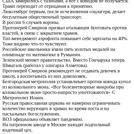
США замирились с талибами, а вот с ковидом не получается.
Трамп переходит от отрицания к принятию.
Люксембург первым, после исчезновения соцлагеря, делает
бесплатным общественный транспорт.
В россии 6 случаев короны.
Протоиерей Смирнов призвал итальянцев бунтовать против
властей, в связи с закрытием храмов.
Топ-менеджмент аэрофлота повышает себе зарплаты на 40%.
Тоже видимо что-то чувствуют.
Российские школьники взяли пять золотых медалей на
олимпиаде по математике в Румынии.
Зеленский меняет правительство. Вместо Гончарука теперь
Шмыгаль (работал у олигарха Ахметова).
Протоиерей Смирнов рекомендует не отдавать девочек в
школу, а воспитывать из них домохозяек.
Белгородская метрополия устанавливает против ковида купол
из колокольного звона. «Все болезнетворные микробы при
колокольном звоне просто-напросто уничтожаются» ©
Митрополит Иоанн.
Русская православная церковь не намерена ограничивать
количество верующих в храмах во время поста и на
пасхальных богослужениях.
ВОЗ официально объявляет пандемию.
На патронном заводе в Москве находят подпольный
водочный цех.