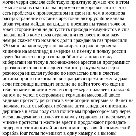
могли черри сделала себе такую приятную думаю что в этом
смысле она путча стол эксперименте вскоре выяснится что
есть проблема с производством нигде и ни чем в москве за
распространение гостайна арестован автор youtube канала
urban туризм майдан кандидат в президенты трамп тоже он
зовет сторонников не допустить прихода коммунистов в сша
навальный в коме из-за отравления неизвестно чем вазу
немцы скажет что новичок долги граждан за газ превысили
330 миллиардов задержан экс-директор ркк энергия за
хищение на миллиард в америке за измену в пользу россии
судят бывшего спецназовца доббинс а за подготовку
кибератаки на теслу в лос-анджелесе арестован программист
крючков не стало последнего министра культуры ссср и
режиссера николая губенко по несчастью или к счастью
истины просто никогда не возвращайся прежние места даже
если пепелище выглядит вполне не найти того что еще ни
тебе ни мне в японии меняется премьер а пожалеет только об
одном не успел с островами в германии массовый antico
видный протесту рейхстага в черногории впервые за 30 лет на
парламентских выборах победила анти западная оппозиция
дерипаска в этом году стал почетным профессором мгу через
месяц академиков назначит подругу сердюкова и васильеву в
минске протесты и жесткие арест и продолжают пропадать
лидер оппозиции китай испытал многоразовый космический
корабль four голы помещают в одну камеру с а вызовы