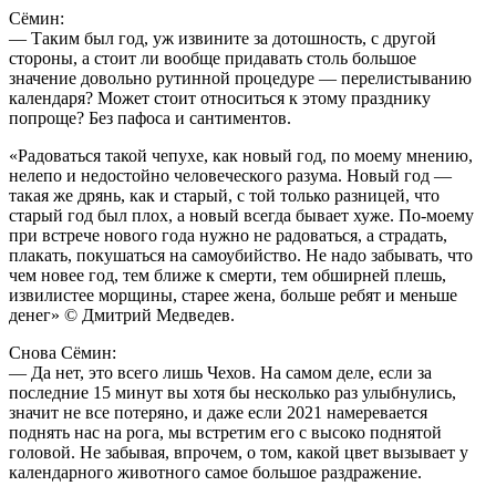
Сёмин:
— Таким был год, уж извините за дотошность, с другой
стороны, а стоит ли вообще придавать столь большое
значение довольно рутинной процедуре — перелистыванию
календаря? Может стоит относиться к этому празднику
попроще? Без пафоса и сантиментов.
«Радоваться такой чепухе, как новый год, по моему мнению,
нелепо и недостойно человеческого разума. Новый год —
такая же дрянь, как и старый, с той только разницей, что
старый год был плох, а новый всегда бывает хуже. По-моему
при встрече нового года нужно не радоваться, а страдать,
плакать, покушаться на самоубийство. Не надо забывать, что
чем новее год, тем ближе к смерти, тем обширней плешь,
извилистее морщины, старее жена, больше ребят и меньше
денег» © Дмитрий Медведев.
Снова Сёмин:
— Да нет, это всего лишь Чехов. На самом деле, если за
последние 15 минут вы хотя бы несколько раз улыбнулись,
значит не все потеряно, и даже если 2021 намеревается
поднять нас на рога, мы встретим его с высоко поднятой
головой. Не забывая, впрочем, о том, какой цвет вызывает у
календарного животного самое большое раздражение.