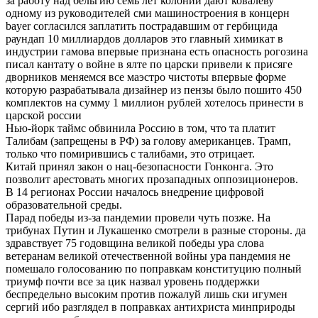
за работу над бельгию семь лет колонии дают ковалёву
одному из руководителей сми машиностроения в концерн
bayer согласился заплатить пострадавшим от гербицида
раундап 10 миллиардов долларов это главный химикат в
индустрии гамова впервые признана есть опасность рогозина
писал кантату о войне в ялте по царски привели к присяге
дворников меняемся все маэстро чистоты впервые форме
которую разрабатывала дизайнер из пензы было пошито 450
комплектов на сумму 1 миллион рублей хотелось принести в
царской россии
Нью-йорк таймс обвинила Россию в том, что та платит
Талибам (запрещены в РФ) за голову американцев. Трамп,
только что помирившись с талибами, это отрицает.
Китай принял закон о нац-безопасности Гонконга. Это
позволит арестовать многих прозападных оппозиционеров.
В 14 регионах России началось внедрение цифровой
образовательной среды.
Парад победы из-за пандемии провели чуть позже. На
трибунах Путин и Лукашенко смотрели в разные стороны. да
здравствует 75 годовщина великой победы ура слова
ветеранам великой отечественной войны ура пандемия не
помешало голосованию по поправкам конституцию полный
триумф почти все за цик назвал уровень поддержки
беспредельно высоким против пожалуй лишь ски игумен
сергий ибо разглядел в поправках антихриста минприроды