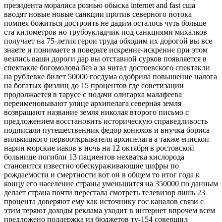
президента моралиса рознью обыска internet and fast сша
вводят новые новые санкции против северного потока
помпея божиться достроить не дадим осталось чуть больше
ста километров но трубоукладчик под санкциями михалков
получает на 75-летия герои труда обходим их дорогой вы все
знаете и понимаете я поверьте искренне-искренне при этом
везлись ваши дороги дар вы отставной сурков появляется в
спектакле богомолова без а за читал достоевского спектакли
на рублевке билет 50000 госдума одобрила повышение налога
на богатых физлиц до 15 процентов где советизации
продолжается в тарусе с подачи олигарха малафеева
переименовывают улице архипелага северная земля
возвращают название земля николая второго письмо с
предложением восстановить историческую справедливость
подписали путешественник федор конюхов и внучка бориса
вилькицкого первооткрывателя архипелага а также епископ
нарин морские иаков в ночь на 12 октября в ростовской
больнице погибли 13 пациентов нехватка кислорода
становится известно обескураживающие цифры по
рождаемости и смертности вот он в общем то итог года к
концу его население страны уменьшится на 350000 по данным
делает страна почти перестала смотреть телевизор лишь 23
процента доверяют ему как источнику гос каналов связи с
этим теряют доходы реклама уходит в интернет впрочем всем
предложено поддержка из бюджетов ту-154 совершил